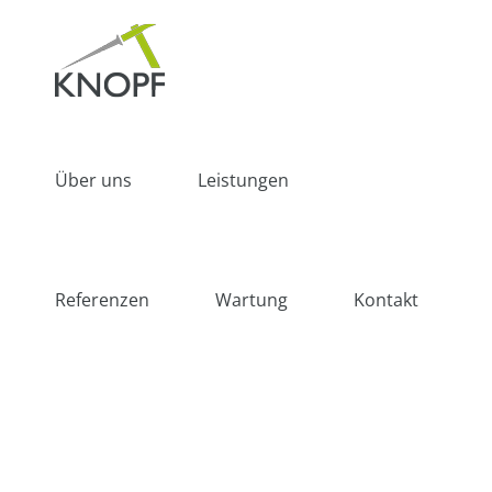
Zum
Inhalt
springen
Über uns
Leistungen
Referenzen
Wartung
Kontakt
Neubau mit Dacherstellung
Dacharbeiten