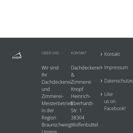
ÜBER UNS
KONTAKT
Kontakt
Impressum
Wir sind
Dachdeckerei
Ihr
&
Datenschutze
Dachdeckerei-
Zimmerei
und
Knopf
Like
Zimmerei-
Heinrich-
us on
Meisterbetrieb
Eberhardt-
Facebook!
in der
Str. 1
Region
38304
Braunschweig.
Wolfenbüttel
Unsere