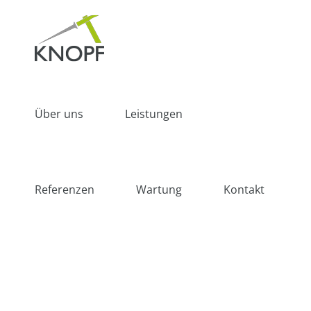
Zum
Inhalt
springen
Über uns
Leistungen
Referenzen
Wartung
Kontakt
Neubau mit Dacherstellung
Dacharbeiten