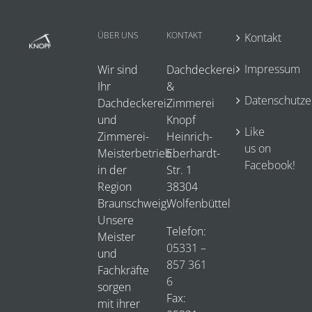
ÜBER UNS
KONTAKT
Kontakt
Impressum
Wir sind
Dachdeckerei
Ihr
&
Datenschutze
Dachdeckerei-
Zimmerei
und
Knopf
Like
Zimmerei-
Heinrich-
us on
Meisterbetrieb
Eberhardt-
Facebook!
in der
Str. 1
Region
38304
Braunschweig.
Wolfenbüttel
Unsere
Telefon:
Meister
05331 –
und
857 361
Fachkräfte
6
sorgen
Fax:
mit ihrer